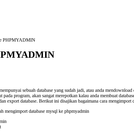
L ke PHPMYADMIN
 PHPMYADMIN
mempunyai sebuah database yang sudah jadi, atau anda mendownload d
but pada program, akan sangat merepotkan kalau anda membuat databa
t dan export database. Berikut ini disajikan bagaimana cara mengimpor
ah mengimport database mysql ke phpmyadmin
min
t