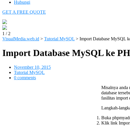
Hubungi
GET A FREE QUOTE
1
/
2
VisualMedia.web.id
>
Tutorial MySQL
>
Import Database MySQ
Import Database MySQL ke
November 10, 2015
Tutorial MySQL
0 comments
Misalnya anda 
database terse
fasilitas impor
Langkah-langk
Buka phpmyad
Klik link Impor