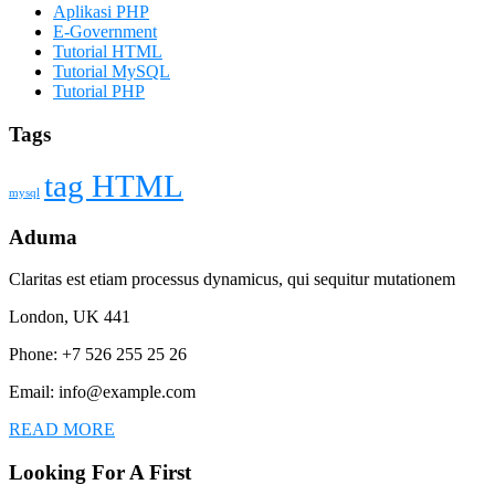
Aplikasi PHP
E-Government
Tutorial HTML
Tutorial MySQL
Tutorial PHP
Tags
tag HTML
mysql
Aduma
Claritas est etiam processus dynamicus, qui sequitur mutationem
London, UK 441
Phone: +7 526 255 25 26
Email: info@example.com
READ MORE
Looking For A First