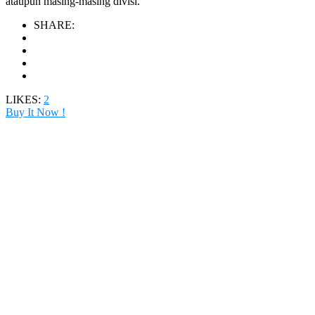
ataupun masing-masing divisi.
SHARE:
LIKES:
2
Buy It Now !