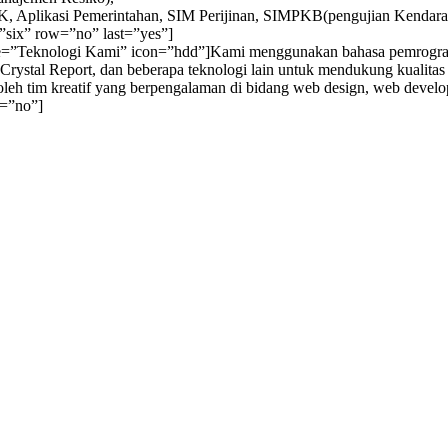
K, Aplikasi Pemerintahan, SIM Perijinan, SIMPKB(pengujian Kendaraa
”six” row=”no” last=”yes”]
itle=”Teknologi Kami” icon=”hdd”]Kami menggunakan bahasa pemrogr
tal Report, dan beberapa teknologi lain untuk mendukung kualitas da
leh tim kreatif yang berpengalaman di bidang web design, web develo
n=”no”]