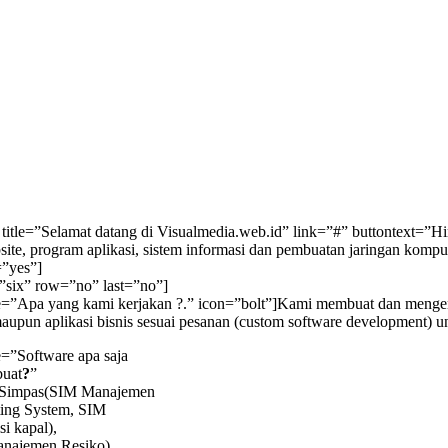
title=”Selamat datang di Visualmedia.web.id” link=”#” buttontext=”
ite, program aplikasi, sistem informasi dan pembuatan jaringan komp
=”yes”]
”six” row=”no” last=”no”]
tle=”Apa yang kami kerjakan ?.” icon=”bolt”]Kami membuat dan mengem
upun aplikasi bisnis sesuai pesanan (custom software development) un
le=”Software apa saja
buat
?
”
]Simpas(SIM Manajemen
ting System, SIM
i kapal),
ajemen Resiko),