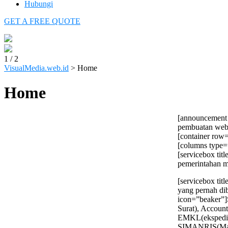
Hubungi
GET A FREE QUOTE
1
/
2
VisualMedia.web.id
>
Home
Home
[announcement 
pembuatan webs
[container row
[columns type=
[servicebox ti
pemerintahan ma
[servicebox tit
yang pernah di
icon=”beaker”
Surat), Accoun
EMKL(ekspedis
SIMANRIS(Man