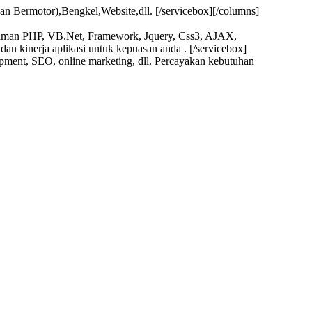
n Bermotor),Bengkel,Website,dll. [/servicebox][/columns]
aman PHP, VB.Net, Framework, Jquery, Css3, AJAX,
n kinerja aplikasi untuk kepuasan anda . [/servicebox]
pment, SEO, online marketing, dll. Percayakan kebutuhan