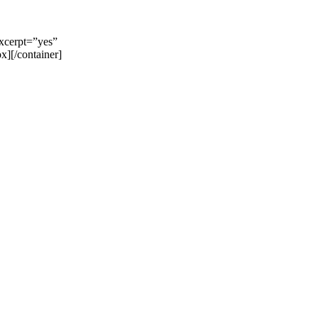
excerpt=”yes”
x][/container]