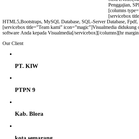
Penggajian, SP
[columns type=
[servicebox t
HTML5,Bootstraps, MySQL Database, SQL-Server Database, Fpdf, Crys
[servicebox title=”Team kami” icon=”magic”]Visualmedia didukung o
software Anda kepada Visualmedia[/servicebox][/columns][hr margi
Our Client
PT. KIW
PTPN 9
Kab. Blora
kota semarang