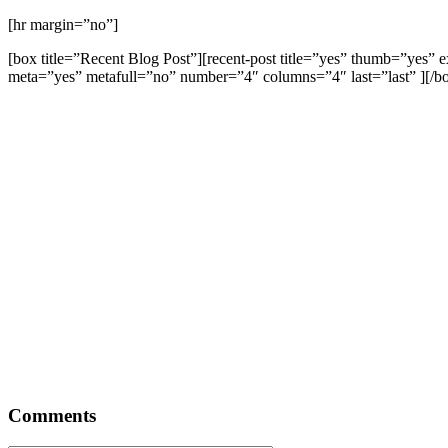
[hr margin=”no”]
[box title=”Recent Blog Post”][recent-post title=”yes” thumb=”yes” 
meta=”yes” metafull=”no” number=”4″ columns=”4″ last=”last” ][/bo
Comments